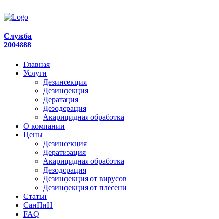
Служба
2004888
Главная
Услуги
Дезинсекция
Дезинфекция
Дератация
Дезодорация
Акарицидная обработка
О компании
Цены
Дезинсекция
Дератизация
Акарицидная обработка
Дезодорация
Дезинфекция от вирусов
Дезинфекция от плесени
Статьи
СанПиН
FAQ